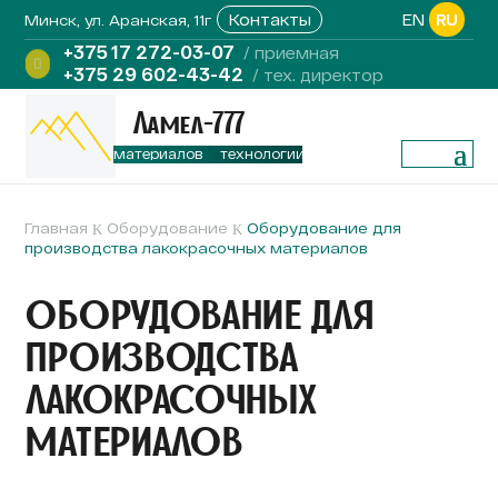
RU
Контакты
EN
Минск, ул. Аранская, 11г
+375 17 272-03-07
/ приемная

+375 29 602-43-42
/ тех. директор
Ламел-777
ии дисперсных материалов
технологии дисперсных материалов
Главная
Оборудование
Оборудование для
K
K
производства лакокрасочных материалов
ОБОРУДОВАНИЕ ДЛЯ
ПРОИЗВОДСТВА
ЛАКОКРАСОЧНЫХ
МАТЕРИАЛОВ